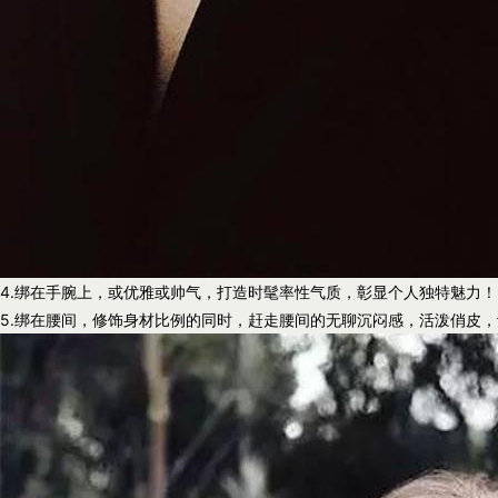
4.绑在手腕上，或优雅或帅气，打造时髦率性气质，彰显个人独特魅力！
5.绑在腰间，修饰身材比例的同时，赶走腰间的无聊沉闷感，活泼俏皮