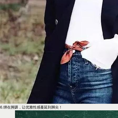
6.绑在脚踝，让优雅性感蔓延到脚尖！