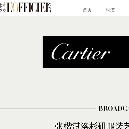
首页
时装
张楷淇洛杉矶服装