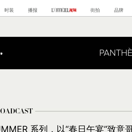
时装
播报
街拍
品牌
H SUMMER 系列，以“春日午宴”致意