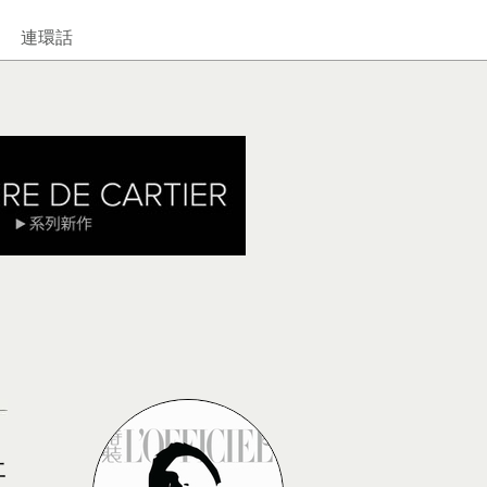
連環話
哥