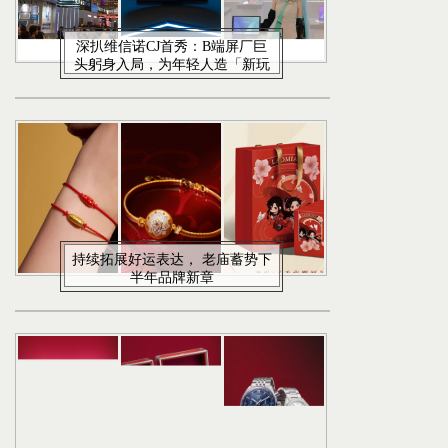
深扒维信诺CJ首秀：B端屏厂巨
头躬身入局，为年轻人造「新玩
具」，一场屏幕破圈实验打响
持续拓展好运表达， 老庙蓄势下
半年品牌新章