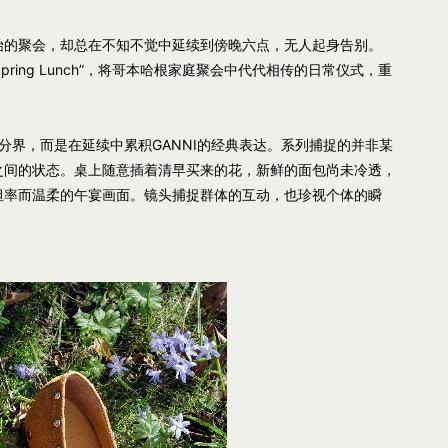
始的聚会，却总在不知不觉中延续到傍晚六点，无人起身告别。
出“Spring Lunch”，将哥本哈根家庭聚会中代代相传的日常仪式，重
季节分界，而是在延续中累积GANNI的经典表达。系列捕捉的并非某
之间的状态。桌上随意插着清早买来的花，新鲜的面包尚未冷透，
坦率而温柔的午宴画面。镜头捕捉群体的互动，也珍视个体的瞬