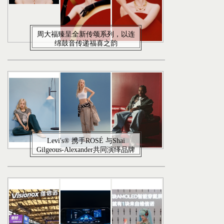
周大福臻呈全新传颂系列，以连
绵鼓音传递福喜之韵
Levi's® 携手ROSÉ 与Shai
Gilgeous-Alexander共同演绎品牌
全新企划“Keep it Loose”