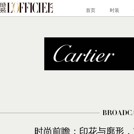
首页
时装
时尚前瞻：印花与廓形，